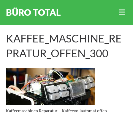
BÜRO TOTAL
N
A
V
I
G
KAFFEE_MASCHINE_RE
A
T
PRATUR_OFFEN_300
I
O
N
Kaffeemaschinen Reparatur – Kaffeevollautomat offen