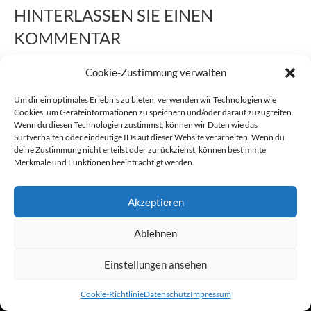
HINTERLASSEN SIE EINEN
KOMMENTAR
Sie müssen
eingeloggt
sein, um einen Kommentar abgeben zu
Cookie-Zustimmung verwalten
können.
Um dir ein optimales Erlebnis zu bieten, verwenden wir Technologien wie
Cookies, um Geräteinformationen zu speichern und/oder darauf zuzugreifen.
Kontakt
Impressum
Datenschutz
Wenn du diesen Technologien zustimmst, können wir Daten wie das
Surfverhalten oder eindeutige IDs auf dieser Website verarbeiten. Wenn du
Powered by Vangerow GmbH
Cookie-Richtlinie (EU)
deine Zustimmung nicht erteilst oder zurückziehst, können bestimmte
Merkmale und Funktionen beeinträchtigt werden.
Akzeptieren
Ablehnen
Einstellungen ansehen
Cookie-Richtlinie
Datenschutz
Impressum